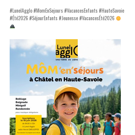
#LunelAgglo #MomEnSejours #VacancesEnfants #HauteSavoie
#Été2026 #SéjourEnfants #Jeunesse #VacancesÉté2026