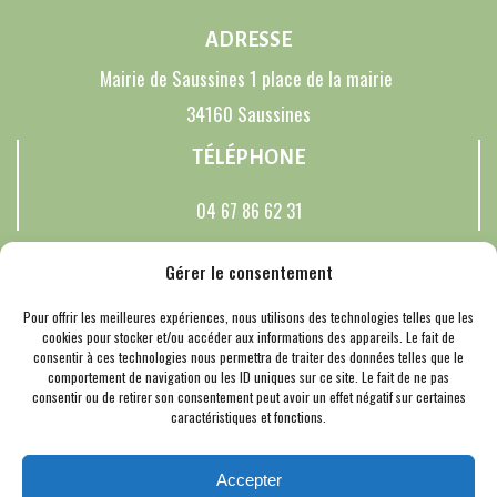
ADRESSE
Mairie de Saussines 1 place de la mairie
34160 Saussines
TÉLÉPHONE
04 67 86 62 31
RÉSEAUX SOCIAUX
Gérer le consentement
Pour offrir les meilleures expériences, nous utilisons des technologies telles que les
cookies pour stocker et/ou accéder aux informations des appareils. Le fait de
consentir à ces technologies nous permettra de traiter des données telles que le
© 2026 Saussines. Un service proposé par
Comm'un Site
comportement de navigation ou les ID uniques sur ce site. Le fait de ne pas
Mentions Légales
consentir ou de retirer son consentement peut avoir un effet négatif sur certaines
caractéristiques et fonctions.
Politique des cookies
Cookies
Accepter