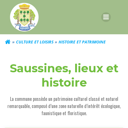
Aller
au
contenu
CULTURE ET LOISIRS
HISTOIRE ET PATRIMOINE
Saussines, lieux et
histoire
La commune possède un patrimoine culturel classé et naturel
remarquable,
composé d’une zone naturelle d’intérêt écologique,
faunistique et floristique.