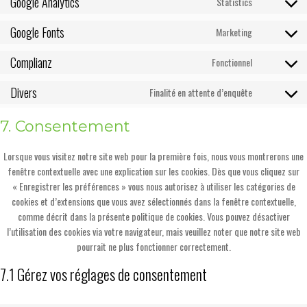
Google Analytics
Statistics
service
Consent
wordpress
to
Google Fonts
Marketing
service
Consent
google-
to
Complianz
Fonctionnel
analytics
service
Consent
google-
to
Divers
Finalité en attente d’enquête
fonts
service
Consent
complianz
to
7. Consentement
service
divers
Lorsque vous visitez notre site web pour la première fois, nous vous montrerons une
fenêtre contextuelle avec une explication sur les cookies. Dès que vous cliquez sur
« Enregistrer les préférences » vous nous autorisez à utiliser les catégories de
cookies et d’extensions que vous avez sélectionnés dans la fenêtre contextuelle,
comme décrit dans la présente politique de cookies. Vous pouvez désactiver
l’utilisation des cookies via votre navigateur, mais veuillez noter que notre site web
pourrait ne plus fonctionner correctement.
7.1 Gérez vos réglages de consentement