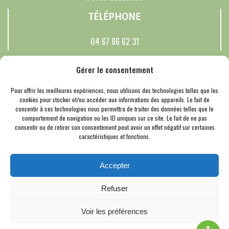
TÉLÉPHONE
04 67 86 62 31
RÉSEAUX SOCIAUX
Gérer le consentement
Pour offrir les meilleures expériences, nous utilisons des technologies telles que les
cookies pour stocker et/ou accéder aux informations des appareils. Le fait de
consentir à ces technologies nous permettra de traiter des données telles que le
© 2026 Saussines. Un service proposé par
Comm'un Site
comportement de navigation ou les ID uniques sur ce site. Le fait de ne pas
Mentions Légales
consentir ou de retirer son consentement peut avoir un effet négatif sur certaines
caractéristiques et fonctions.
Politique des cookies
Cookies
Accepter
Refuser
Voir les préférences