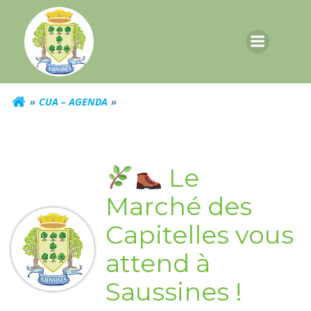
Aller
au
contenu
CUA – AGENDA
Le
Marché des
Capitelles vous
attend à
Saussines !