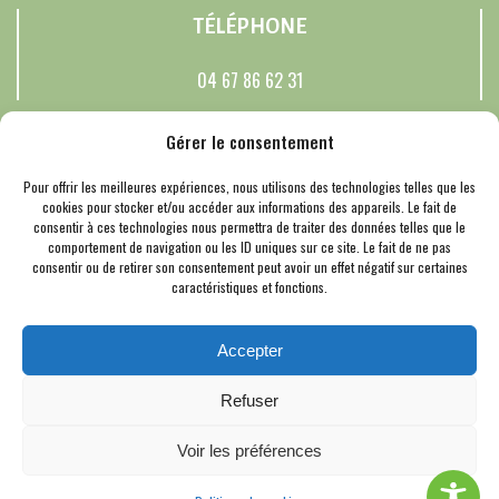
TÉLÉPHONE
04 67 86 62 31
RÉSEAUX SOCIAUX
Gérer le consentement
Pour offrir les meilleures expériences, nous utilisons des technologies telles que les
cookies pour stocker et/ou accéder aux informations des appareils. Le fait de
consentir à ces technologies nous permettra de traiter des données telles que le
© 2026 Saussines. Un service proposé par
Comm'un Site
comportement de navigation ou les ID uniques sur ce site. Le fait de ne pas
Mentions Légales
consentir ou de retirer son consentement peut avoir un effet négatif sur certaines
caractéristiques et fonctions.
Politique des cookies
Cookies
Accepter
Refuser
Voir les préférences